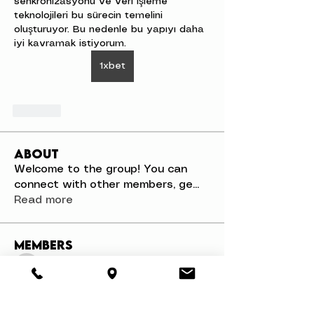
senkronizasyonu ve veri işleme 
teknolojileri bu sürecin temelini 
oluşturuyor. Bu nedenle bu yapıyı daha 
iyi kavramak istiyorum.
1xbet
Like
About
Welcome to the group! You can
connect with other members, ge
...
Read more
Members
Mathias Nilsson
Follow
Mathias Nilsson
Danae Williams
Follow