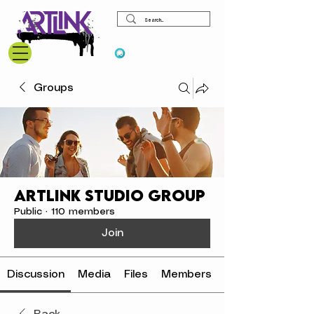
View points
Groups
ArtLink Studio Group
Public
·
110 members
Join
Discussion
Media
Files
Members